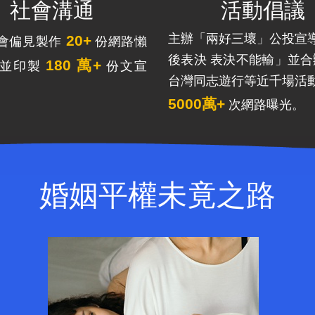
社會溝通
活動倡議
主辦「兩好三壞」公投宣
20+
會偏見製作
份網路懶
後表決 表決不能輸」並合辦
180 萬+
，並印製
份文宣
台灣同志遊行等近千場活
5000萬+
次網路曝光。
婚姻平權未竟之路