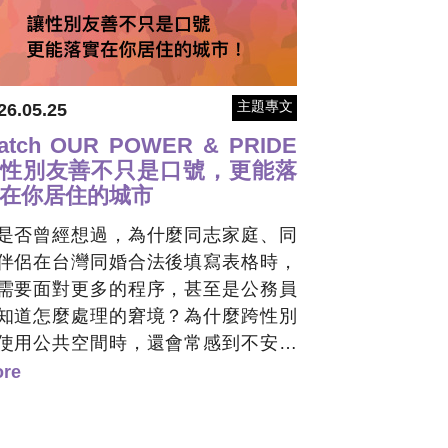
主題專文
26.05.25
atch OUR POWER & PRIDE
性別友善不只是口號，更能落
在你居住的城市
是否曾經想過，為什麼同志家庭、同
伴侶在台灣同婚合法後填寫表格時，
需要面對更多的程序，甚至是公務員
知道怎麼處理的窘境？為什麼跨性別
使用公共空間時，還會常感到不安與
被理解？為什麼月經平權、校園服儀
re
革、行政表單中性化這些事項的改
，推動起來這麼漫長？