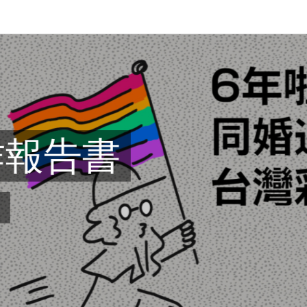
Jump to Main content
Jump to Navigation
le submenu (關於我們)
le submenu (工作計畫)
WER
le submenu (友善資源)