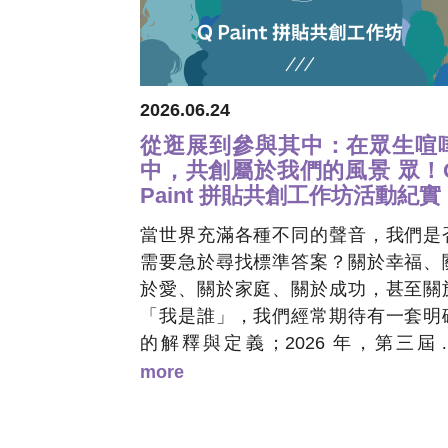
2026.06.24
從逛展到參與其中：在眾生喧
中，共創屬於我們的風景 眾！
Paint 拼貼共創工作坊活動紀實
當世界充滿各種不同的聲音，我們是
需要急於尋找標準答案？關於幸福、
於愛、關於家庭、關於成功，甚至關
「我是誰」，我們經常期待有一套明
的解釋與定義；2026 年，第三屆 
POWER 以「Embrace All 擁抱眾生
more
嘩」為主題，邀請大家放下對單一真
的追尋，轉而擁抱那些彼此交錯、相