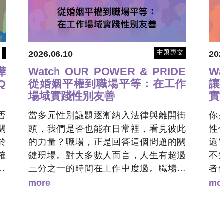
主題專文
2026.06.10
20
嘩
Watch OUR POWER & PRIDE
W
Q
從婚姻平權到職場平等：在工作
讓
場域實踐性別友善
實
否
當多元性別議題逐漸納入法律與離開街
你
關
頭，我們是否也能在日常裡，看見彼此
性
於
的力量？職場，正是回答這個問題的關
還
確
鍵現場。對大多數人而言，人生有超過
不
Q
三分之一的時間在工作中度過。職場不
者
喧
只是領薪水的地方，更是一個人能否自
不
more
mo
相
在表達自己、建立關係、發展未來的重
改
互
要空間；然而，即便台灣已經通過同性
變