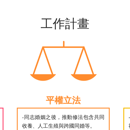
婚姻七年，多元性別者在職場中，還是
經常需要衡量「該不該出櫃」、「能不
能談論伴侶」、「會不會影響升遷」等
工作計畫
問題。
平權立法
-同志婚姻之後，推動修法包含共同
收養、人工生殖與跨國同婚等。