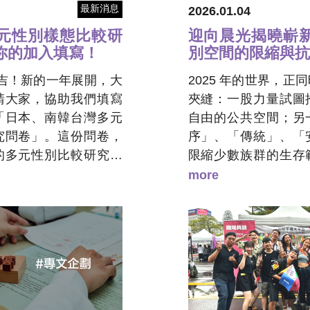
最新消息
2026.01.04
元性別樣態比較研
迎向晨光揭曉嶄
你的加入填寫！
別空間的限縮與抗
年大吉！新的一年展開，大
2025 年的世界，正
請大家，協助我們填寫
夾縫：一股力量試圖
「日本、南韓台灣多元
自由的公共空間；另
究問卷」。這份問卷，
序」、「傳統」、「
的多元性別比較研究資
限縮少數族群的生存
住在台灣超過五年的台
團體透過法律攻防、
more
多元性別的認同，皆是
台操弄輿論，重新
定的填答者。我們期待
頭、誰能在網路發
產生屬於地區性的論
存、誰能成為「公眾
的模樣，能夠進入到國