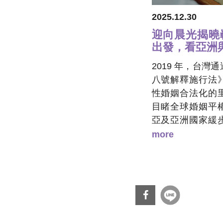
2025.12.30
迎向晨光揭曉
出發，看亞洲
2019 年，台
八號解釋施行法
性婚姻合法化的
目睹全球婚姻平
亞及亞洲國家緩
主國家出現反性
more
不只關乎法律條
會輿論以及跨國
既像一座燈塔，
全球風向所牽引
圖的變遷，才能
穩健前行。
分享