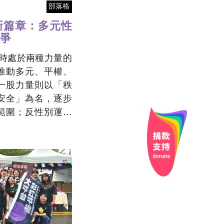
部落格
新篇章：多元性
爭
同時處於兩種力量的
推動多元、平權、
一股力量則以「秩
安全」為名，逐步
範圍；反性別運動
議會施壓、社群平
界定誰可以走上街
聲、誰能在職場生
的一部分」。