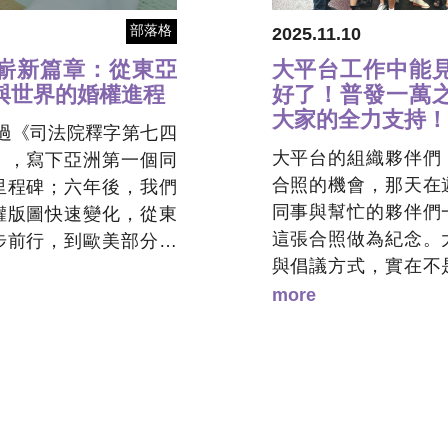
部落格
2025.11.10
嶄新篇章：從東亞
大平台工作中能
與世界的婚權進程
好了！普發一萬
大家的全力支持！
灣通過《司法院釋字第七四
大平台的組織夥伴們
》，寫下亞洲第一個同
合照的機會，那天在
里程碑；六年後，我們
同事與幫忙的夥伴們
權版圖快速變化，從東
這張合照做為紀念。
步前行，到歐美部分民
與倡議方式，實在不
別運動浪潮；婚姻平權
蔽之的內容。所謂「
文，更是政治局勢、社
more
手段，使我們平常溝
人權的交互作用。台灣
實較少是多元社群中
也同時身處潮流中，被
我們面對的是政治人
；唯有理解世界婚權地
司行號以及國際間的 
理解台灣下一步該如何
此我們總是格外珍