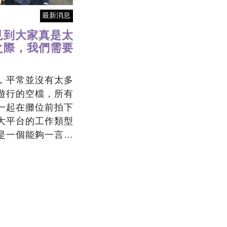
最新消息
見到大家真是太
之際，我們需要
，平常並沒有太多
遊行的空檔，所有
一起在攤位前拍下
大平台的工作類型
是一個能夠一言以
進入場域」的倡議
通、接觸的對象其
的夥伴，更多時候
物、政府同仁、公
NGO 盟友——因
惜這樣能夠藉由遊