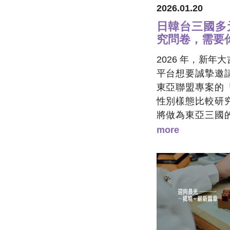
2026.01.20
日韓台三國多
究問卷，需要
2026 年，新
平台想要誠摯邀
東亞聯盟專案的
性別樣態比較研
將做為東亞三國
料，只要你是居
more
灣人，並且具有
符合我們調查設
能夠透過研究、
述，讓東亞酷兒
際視野之中。