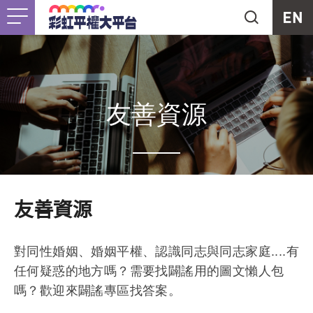
Jump to Main content
Jump to Navigation
首頁
關於我們
Togg
最新消息
友善資源
工作計畫
Togg
未竟之事
友善資源
友善資源
Togg
對同性婚姻、婚姻平權、認識同志與同志家庭....有
支持我們
任何疑惑的地方嗎？需要找闢謠用的圖文懶人包
嗎？歡迎來闢謠專區找答案。