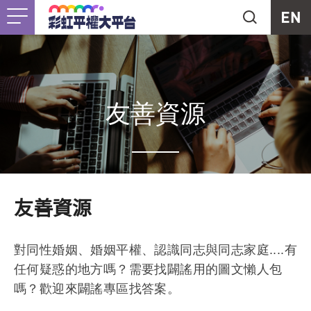
Jump to Main content
Jump to Navigation
首頁
關於我們
Togg
最新消息
友善資源
工作計畫
Togg
未竟之事
友善資源
友善資源
Togg
對同性婚姻、婚姻平權、認識同志與同志家庭....有
支持我們
任何疑惑的地方嗎？需要找闢謠用的圖文懶人包
嗎？歡迎來闢謠專區找答案。