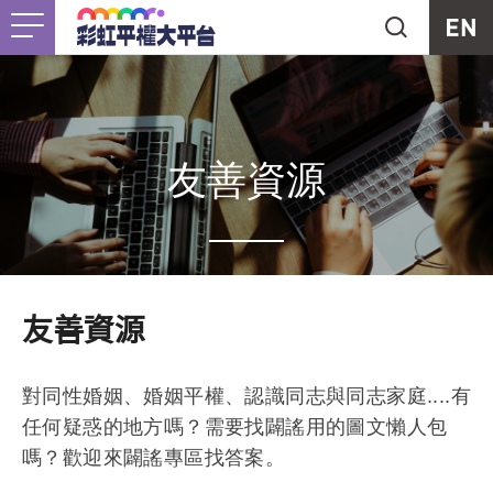
Jump to Main content
Jump to Navigation
首頁
關於我們
Togg
最新消息
友善資源
工作計畫
Togg
未竟之事
友善資源
友善資源
Togg
對同性婚姻、婚姻平權、認識同志與同志家庭....有
支持我們
任何疑惑的地方嗎？需要找闢謠用的圖文懶人包
嗎？歡迎來闢謠專區找答案。