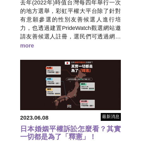
去年(2022年)時值台灣每四年舉行一次
的地方選舉，彩虹平權大平台除了針對
有意願參選的性別友善候選人進行培
力，也透過建置PrideWatch觀選網站邀
請友善候選人註冊，選民們可透過網站
檢視候選人的言行與政見。選舉結束
more
後，最終共有86位友善候選人當選，相
較四年前的62位有一定成長。
最新消息
2023.06.08
日本婚姻平權訴訟怎麼看？其實
一切都是為了「釋憲」！