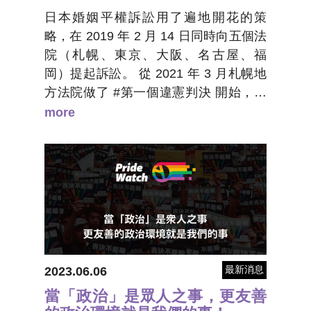
日本婚姻平權訴訟用了遍地開花的策
略，在 2019 年 2 月 14 日同時向五個法
院（札幌、東京、大阪、名古屋、福
岡）提起訴訟。 從 2021 年 3 月札幌地
方法院做了 #第一個違憲判決 開始，大
阪地方法院接著判決合憲，東京地方法
more
院判了一個「違憲狀態」（比較接近台
灣的「部分違憲」），名古屋地方法院
判決違憲，終於在今天等到了福岡 地方
法院也認為不保障同婚是「違憲狀
態！」。恭喜日本！繼續往婚姻平權邁
進一大步！
最新消息
2023.06.06
當「政治」是眾人之事，更友善