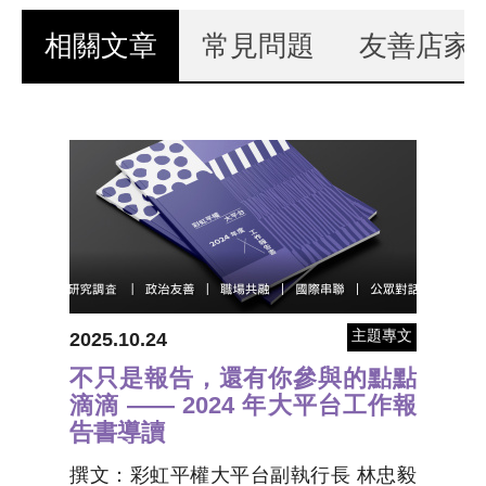
演講邀約
相關文章
(作用中頁籤)
常見問題
友善店家
主題專文
2025.10.24
不只是報告，還有你參與的點點
滴滴 —— 2024 年大平台工作報
告書導讀
撰文：彩虹平權大平台副執行長 林忠毅