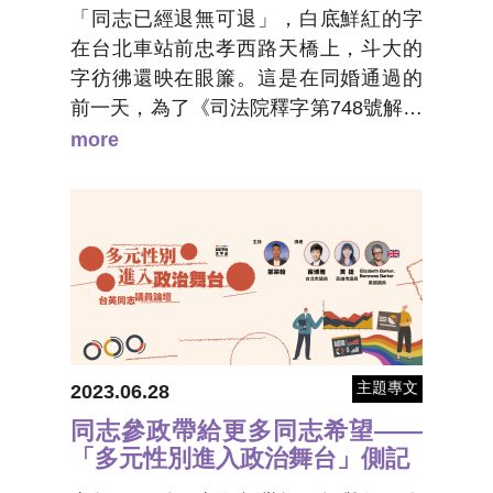
「同志已經退無可退」，白底鮮紅的字
在台北車站前忠孝西路天橋上，斗大的
字彷彿還映在眼簾。這是在同婚通過的
前一天，為了《司法院釋字第748號解釋
施行法》三讀表決前做的快閃行動之
more
一。
主題專文
2023.06.28
同志參政帶給更多同志希望——
「多元性別進入政治舞台」側記