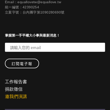
Email：equallovetw@equallove.tw
統一編號：42390254
立案字號：台內團字第1090280690號
掌握第一手平權大小事與最新消息！
工作報告書
捐款徵信
邀我們演講