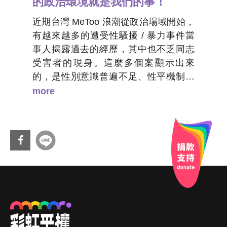
的政治環境就是我們的事！
近期台灣 MeToo 浪潮從政治場域開始，
有越來越多的遭受性騷擾 / 暴力事件當
事人揭露過去的經歷，其中也不乏同志
受害者的現身。這麼多個案顯示出來
的，是性別意識普遍不足、性平機制無
法啟動、性別及社會角色權力不對等的
more
問題未被正視，受害者因此被噤聲的結
構性問題；尤其同志身分的受害者還會
擔心求助管道是否對同志友善、顧慮自
身與對方同志身份揭露的出櫃問題，導
致現身更加困難。
分享
到Fa
cebo
ok