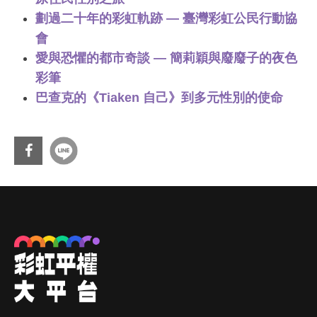
劃過二十年的彩虹軌跡 — 臺灣彩虹公民行動協
會
愛與恐懼的都市奇談 — 簡莉穎與廢廢子的夜色
彩筆
巴查克的《Tiaken 自己》到多元性別的使命
分享
到Fa
cebo
ok