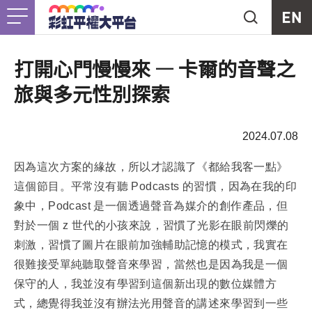
Jump to Main content
Jump to Navigation
首頁
關於我們
Togg
打開心門慢慢來 — 卡爾的音聲之
旅與多元性別探索
最新消息
2024.07.08
工作計畫
Togg
因為這次方案的緣故，所以才認識了《都給我客一點》
未竟之事
這個節目。平常沒有聽 Podcasts 的習慣，因為在我的印
象中，Podcast 是一個透過聲音為媒介的創作產品，但
友善資源
Togg
對於一個 z 世代的小孩來說，習慣了光影在眼前閃爍的
刺激，習慣了圖片在眼前加強輔助記憶的模式，我實在
很難接受單純聽取聲音來學習，當然也是因為我是一個
支持我們
保守的人，我並沒有學習到這個新出現的數位媒體方
式，總覺得我並沒有辦法光用聲音的講述來學習到一些