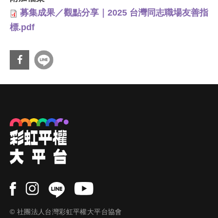
募集成果／觀點分享｜2025 台灣同志職場友善指
標.pdf
分享
到Fa
cebo
ok
© 社團法人台灣彩虹平權大平台協會