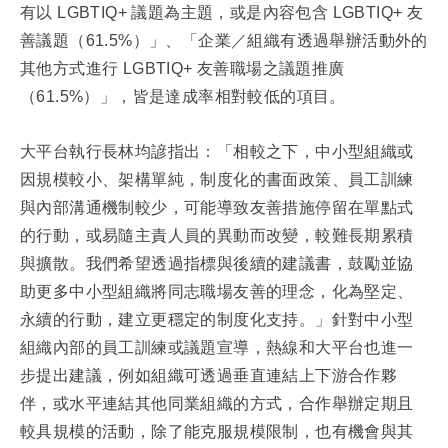
有以 LGBTIQ+ 議題為主題，或是內容包含 LGBTIQ+ 友
善議題（61.5%）」、「企業／組織有透過舉辦活動外的
其他方式進行 LGBTIQ+ 友善職場之議題推廣
（61.5%）」，皆是達成率相對較低的項目。
大平台執行長林均諺指出：「相較之下，中小型組織或
因規模較小、架構單純，制度化的書面政策、員工訓練
與內部溝通機制較少，可能導致友善措施停留在單點式
的行動，或易隨主責人員的異動而改變，較難長期累積
與擴散。我們希望透過指標與後續的建議書，鼓勵並協
助更多中小型組織將同志職場友善的理念，化為堅定、
永續的行動，建立更穩定的制度化支持。」針對中小型
組織內部的員工訓練或議題宣導，熱線和大平台也進一
步提出建議，例如組織可透過垂直連結上下游合作夥
伴，或水平連結其他同業組織的方式，合作舉辦定期且
較具規模的活動，除了能克服規模限制，也有機會與其