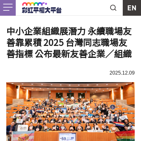
Jump to Main content
Jump to Navigation
首頁
關於我們
Togg
中小企業組織展潛力 永續職場友
善靠累積 2025 台灣同志職場友
最新消息
善指標 公布最新友善企業／組織
工作計畫
Togg
2025.12.09
未竟之事
友善資源
Togg
支持我們