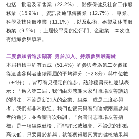
包括：批發及零售業（22.2%）、醫療保健及社會工作服
務業（15.9%）、資訊及通訊傳播業（12.7%）、專業、
科學及技術服務業（11.1%），以及藝術、娛樂及休閒服
務業（9.5%）；上屆較罕見的公部門、金融業，本次也
有組織參與填表。
二度參加者進步顯著 勇於加入、持續參與最關鍵
本屆指標中約有五成（51.4%）的參與者為第二次參加，
從這些參與者連續兩屆的平均得分（+2.8分）與中位數
（+4分），皆可看見穩定的進步。熱線秘書長杜思誠表
示：「邁入第二屆，我們由衷感謝大家對職場友善議題
的關注，不論是新加入的企業、組織，或是二度參與
者，我們都非常歡迎。我們也很高興看到連續兩屆參與
者的進步，並希望再次強調，『台灣同志職場友善指
標』是一項組織健檢，而非評比或競賽。不論您的起點
高或低，只要勇於參與，就能獲得最真實的健檢結果與