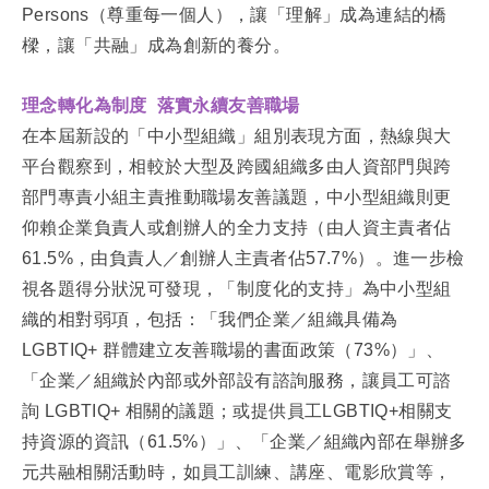
Persons（尊重每一個人），讓「理解」成為連結的橋
樑，讓「共融」成為創新的養分。
理念轉化為制度 落實永續友善職場
在本屆新設的「中小型組織」組別表現方面，熱線與大
平台觀察到，相較於大型及跨國組織多由人資部門與跨
部門專責小組主責推動職場友善議題，中小型組織則更
仰賴企業負責人或創辦人的全力支持（由人資主責者佔
61.5%，由負責人／創辦人主責者佔57.7%）。進一步檢
視各題得分狀況可發現，「制度化的支持」為中小型組
織的相對弱項，包括：「我們企業／組織具備為
LGBTIQ+ 群體建立友善職場的書面政策（73%）」、
「企業／組織於內部或外部設有諮詢服務，讓員工可諮
詢 LGBTIQ+ 相關的議題；或提供員工LGBTIQ+相關支
持資源的資訊（61.5%）」、「企業／組織內部在舉辦多
元共融相關活動時，如員工訓練、講座、電影欣賞等，