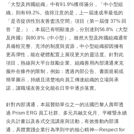
「大型及跨國組織」中有91.9%獲得滿分，「中小型組
織」則有69.2%。值得注意的是，上一屆達成率最低的
「是否提供性別友善盥洗空間」項目（第一屆僅 37% 回
答「是」），本屆已有明顯進步，分別達到56.8%（大型
及跨國）與80.8%（中小型）。雖然大型及跨國組織通常
具備較完整、充沛的制度與資源，中小型組織卻因擁有
更高彈性，能在硬體配置上展現更大的靈活度。針對此
項目，熱線與大平台鼓勵企業、組織善用內部溝通來克
服外在條件的限制，例如：透過內部公告、書面規範或
簡單圖示，持續且清楚地向員工傳達組織的立場與承
諾，讓職場友善文化能在日常中逐步落實。
針對內部溝通，本屆贊助單位之一的法國巴黎人壽即透
過 Prism ERG 員工社群、多元共融文化月、平權暨永續
尖兵計畫以及各式交流講座與活動，有效推動內部溝
通，具體實踐企業行為準則中的核心精神—Respect for