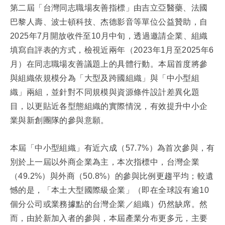
第二屆「台灣同志職場友善指標」由吉立亞醫藥、法國
巴黎人壽、波士頓科技、杰德影音等單位公益贊助，自
2025年7月開放收件至10月中旬，透過邀請企業、組織
填寫自評表的方式，檢視近兩年（2023年1月至2025年6
月）在同志職場友善議題上的具體行動。本屆首度將參
與組織依規模分為「大型及跨國組織」與「中小型組
織」兩組，並針對不同規模與資源條件設計差異化題
目，以更貼近各型態組織的實際情況，有效提升中小企
業與新創團隊的參與意願。
本屆「中小型組織」有近六成（57.7%）為首次參與，有
別於上一屆以外商企業為主，本次指標中，台灣企業
（49.2%）與外商（50.8%）的參與比例更趨平均；較遺
憾的是，「本土大型國際級企業」（即在全球設有逾10
個分公司或業務據點的台灣企業／組織）仍然缺席。然
而，由於新加入者的參與，本屆產業分布更多元，主要