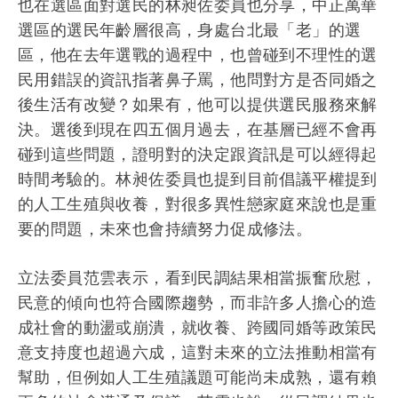
也在選區面對選民的林昶佐委員也分享，
中正萬華
選區的選民年齡層很高，身處台北最「老」的選
區，
他在去年選戰的過程中，
也曾碰到不理性的選
民用錯誤的資訊指著鼻子罵，
他問對方是否同婚之
後生活有改變？如果有，
他可以提供選民服務來解
決。選後到現在四五個月過去，
在基層已經不會再
碰到這些問題，
證明對的決定跟資訊是可以經得起
時間考驗的。
林昶佐委員也提到目前倡議平權提到
的人工生殖與收養，
對很多異性戀家庭來說也是重
要的問題，
未來也會持續努力促成修法。
立法委員范雲表示，看到民調結果相當振奮欣慰，
民意的傾向也符合國際趨勢，
而非許多人擔心的造
成社會的動盪或崩潰，就收養、
跨國同婚等政策民
意支持度也超過六成，
這對未來的立法推動相當有
幫助，
但例如人工生殖議題可能尚未成熟，還有賴