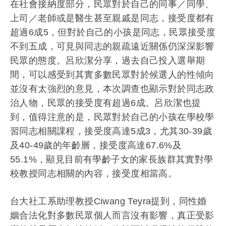
在社會接納度部分，民眾對於自己的同事／同學、
上司／
老師或是醫生甚至親戚是同志，接受度都有
超過6成5，
但對於自己的小孩是同志，民眾接受度
不到五成，
可見與同志的親疏遠近關係仍深深影響
民眾的態度。呂欣潔分享，
過去自己投入選舉期
間，
可以感受到其實多數民眾對於候選人的性傾向
並沒有太強烈的意見，
本次調查也顯示對於同志政
治人物，民眾的接受度有超過6成。
呂欣潔也提
到，值得注意的是，
民眾對於自己的小孩在學校學
習同志相關課程，接受度高達5成3，
尤其30-39歲
及40-49歲的年齡層，接受度高達67.6%
及
55.1%，
顯見目前有學齡子女的家長族群其實對學
校教授同志相關的內容，
接受度相當高。
台大社工系助理教授Ciwang Teyra提到，同性婚
姻合法化對多數民眾個人而言沒有影響，
真正受影