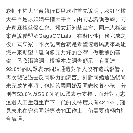
彩虹平權大平台執行長呂欣潔首先說明，
彩虹平權
大平台是原婚姻平權大平台，由同志諮詢熱線、
同
志家庭權益促進會、婦女新知基金會、
同志人權法
案遊說聯盟及GagaOOLala，
在階段性任務完成之
後正式立案，
本次記者會就是希望透過民調來為組
織未來期望「
邁向多元共好的台灣」做數據的基
礎。呂欣潔強調，
根據本次調查顯示，有高達
92.8%
的民眾表示同婚通過對個人沒有造成影響，
再次戳破過去反同勢力的謊言。針對同婚通過後尚
未完成的事項，
包括跨國同婚及同志收養小孩，分
別有53.8%及56.8％
的民眾表示支持，
而針對同志
透過人工生殖生育下一代的支持度只有42.1%，
顯
見未來在完善同婚專法的工作上，仍需要積極向社
會溝通。