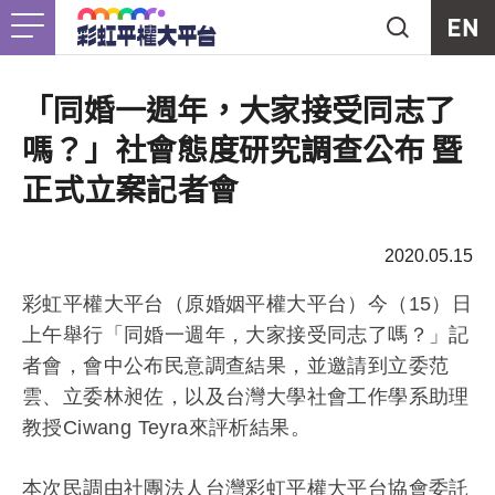
Jump to Main content
Jump to Navigation
首頁
關於我們
Togg
「同婚一週年，大家接受同志了
嗎？」社會態度研究調查公布 暨
最新消息
正式立案記者會
工作計畫
Togg
2020.05.15
未竟之事
彩虹平權大平台（原婚姻平權大平台）今（15）日
上午舉行「
同婚一週年，大家接受同志了嗎？」記
友善資源
Togg
者會，
會中公布民意調查結果，並邀請到立委范
雲、立委林昶佐，
以及台灣大學社會工作學系助理
支持我們
教授Ciwang Teyra來評析結果。
本次民調由社團法人台灣彩虹平權大平台協會委託