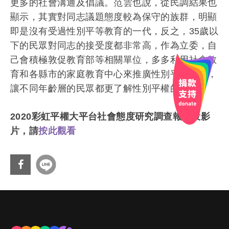
更多的社會溝通及倡議。
范雲也說，從民調結果也
顯示，
其實對同志議題態度較為保守的族群，
明顯
即是沒有受過性別平等教育的一代，反之，
35歲以
下的民眾對同志的接受度都非常高，作為立委，
自
己會積極敦促教育部等相關單位，
多多利用社會教
育和各縣市的家庭教育中心來推廣性別平等教育，
讓不同年齡層的民眾都更了解性別平權的重要。
2020彩虹平權大平台社會態度研究調查報告投影
片，請
按此觀看
分享
到Fa
cebo