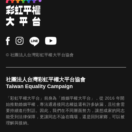
ok
© 社團法人台灣彩虹平權大平台協會
社團法人台灣彩虹平權大平台協會
Taiwan Equality Campaign
「彩虹平權大平台」前身為「婚姻平權大平台」，從 2016 年開
始推動婚姻平權，專法通過後同志權益還有許多缺漏，且社會需
要持續進行對話。因此，我們在不同層面努力，讓想成家的同志
能受到法律保障，更讓同志不論在職場，還是回到家鄉，可以被
理解與接納。