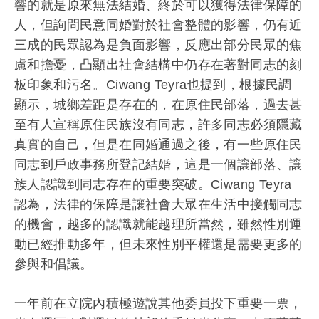
響的就是原來無法結婚、終於可以獲得法律保障的
人，
但詢問民意同婚對於社會整體的影響，
仍有近
三成的民眾認為是負面影響，反應出部分民眾的焦
慮和擔憂，
凸顯出社會結構中仍存在著對同志的刻
板印象和污名。Ciwang Teyra也提到，根據民調
顯示，城鄉差距是存在的，
在原住民部落，過去甚
至有人宣稱原住民族沒有同志，
許多同志必須隱藏
真實的自己，但是在同婚通過之後，
有一些原住民
同志到戶政事務所登記結婚，這是一個讓部落、
讓
族人認識到同志存在的重要突破。Ciwang Teyra
認為，
法律的保障是讓社會大眾在生活中接觸同志
的機會，
越多的認識就能越理所當然，雖然性別運
動已經推動多年，
但未來性別平權還是需要更多的
參與和倡議。
一年前在立院內積極遊說其他委員投下重要一票，