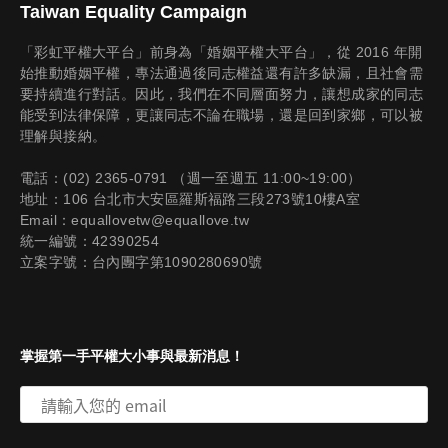
Taiwan Equality Campaign
「彩虹平權大平台」前身為「婚姻平權大平台」，從 2016 年開
始推動婚姻平權，專法通過後同志權益還有許多缺漏，且社會需
要持續進行對話。因此，我們在不同層面努力，讓想成家的同志
能受到法律保障，更讓同志不論在職場，還是回到家鄉，可以被
理解與接納。
電話：(02) 2365-0791 （週一至週五 11:00~19:00）
地址：106 台北市大安區羅斯福路三段273號10樓A室
Email：equallovetw@equallove.tw
統一編號：42390254
立案字號：台內團字第1090280690號
掌握第一手平權大小事與最新消息！