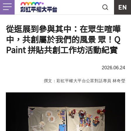
Jump to Main content
Jump to Navigation
首頁
關於我們
Togg
從逛展到參與其中：在眾生喧嘩
中，共創屬於我們的風景 眾！Q
最新消息
Paint 拼貼共創工作坊活動紀實
工作計畫
Togg
2026.06.24
未竟之事
撰文：彩虹平權大平台公眾對話專員 林奇瑩
友善資源
Togg
支持我們