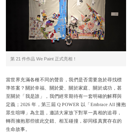
演講邀約
第 21 件作品 We Paint 正式亮相！
當世界充滿各種不同的聲音，我們是否需要急於尋找標
準答案？關於幸福、關於愛、關於家庭、關於成功，甚
至關於「我是誰」，我們經常期待有一套明確的解釋與
定義；2026 年，第三屆 Q POWER 以「Embrace All 擁抱
眾生喧嘩」為主題，邀請大家放下對單一真相的追尋，
轉而擁抱那些彼此交錯、相互碰撞，卻同樣真實存在的
生命故事。