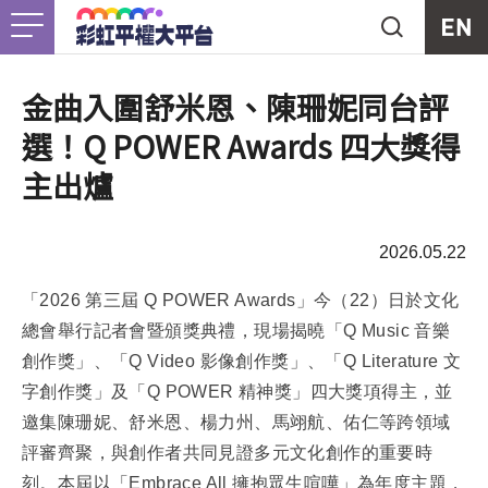
Jump to Main content
Jump to Navigation
首頁
關於我們
Togg
金曲入圍舒米恩、陳珊妮同台評
選！Q POWER Awards 四大獎得
最新消息
主出爐
工作計畫
Togg
2026.05.22
未竟之事
「2026 第三屆 Q POWER Awards」今（22）日於文化
總會舉行記者會暨頒獎典禮，現場揭曉「Q Music 音樂
友善資源
Togg
創作獎」、「Q Video 影像創作獎」、「Q Literature 文
字創作獎」及「Q POWER 精神獎」四大獎項得主，並
支持我們
邀集陳珊妮、舒米恩、楊力州、馬翊航、佑仁等跨領域
評審齊聚，與創作者共同見證多元文化創作的重要時
刻。本屆以「Embrace All 擁抱眾生喧嘩」為年度主題，