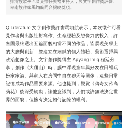
排灣族歌手巴查克擔任典禮主持人，與文字創作獎評審、
卑南族作家馬翊航同台揭曉獎項。
Q Literature 文字創作獎評審馬翊航表示，本次徵件可看
見作者與出版社對寫作、生命經驗及想像力的投入，評
審團最終選出五篇面貌相當不同的作品，皆展現美學上
的大膽與創新，並建立在細膩的個人體驗、藝術選擇與
政治想像之上。文字創作獎得主 Apyang Imiq 程廷分
享，創作《大腿山》時，腦中浮現童年與好友在田裡玩
扮家家酒、與家人在房間中自在聊天等圖像，這些日常
記憶成為作品重要來源。他也提到，觀賞《傳奇女伶高
菊花》後深受觸動，讓他意識到，人們或許無法決定世
界的面貌，但擁有決定如何記憶的權利。