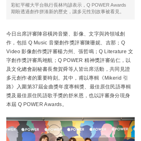
彩虹平權大平台執行長林均諺表示，Q POWER Awards
期盼透過創作拼湊新的歷史，讓多元性別故事被看見。
今日出席評審陣容橫跨音樂、影像、文字與跨領域創
作，包括 Q Music 音樂創作獎評審陳珊妮、吉那；Q
Video 影像創作獎評審楊力州、張哲鳴；Q Literature 文
字創作獎評審馬翊航；Q POWER 精神獎評審佑仁，以
及文化總會副秘書長詹賀舜等人皆出席活動，共同見證
多元創作者的重要時刻。其中，甫以專輯《Mikerid 引
路》入圍第37屆金曲獎年度專輯獎、最佳原住民語專輯
獎及最佳原住民語歌手獎的舒米恩，也以評審身分現身
本屆 Q POWER Awards。