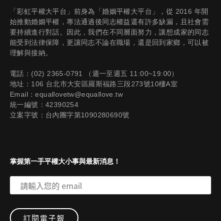
「彩虹平權大平台」前身為「婚姻平權大平台」，從 2016 年開
始推動婚姻平權，專法通過後同志權益還有許多缺漏，且社會需
要持續進行對話。因此，我們在不同層面努力，讓想成家的同志
能受到法律保障，更讓同志不論在職場，還是回到家鄉，可以被
理解與接納。
電話：(02) 2365-0791 （週一至週五 11:00~19:00）
地址：106 台北市大安區羅斯福路三段273號10樓A室
Email：equallovetw@equallove.tw
統一編號：42390254
立案字號：台內團字第1090280690號
掌握第一手平權大小事與最新消息！