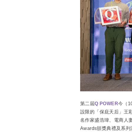
演講邀約
第二屆
Q POWER
今（1
設限的「保庇天后」王彩
名作家盛浩瑋、電商人妻A
Awards頒獎典禮及