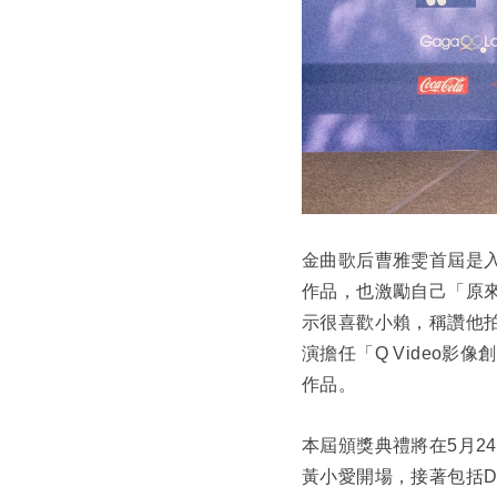
金曲歌后曹雅雯首屆是入
作品，也激勵自己「原
示很喜歡小賴，稱讚他
演擔任「Q Video
作品。
本屆頒獎典禮將在5月24
黃小愛開場，接著包括DJ