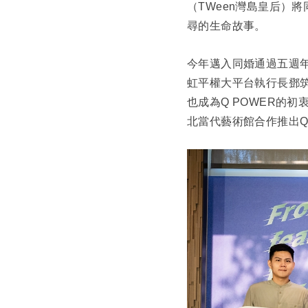
（TWeen灣島皇后）
尋的生命故事。
今年邁入同婚通過五週
虹平權大平台執行長鄧
也成為Q POWER的
北當代藝術館合作推出Q