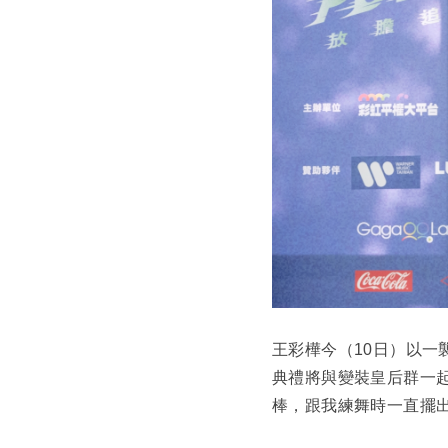
王彩樺今（10日）以一
典禮將與變裝皇后群一
棒，跟我練舞時一直擺