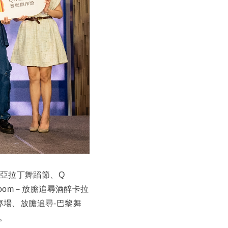
安達亞拉丁舞蹈節、Q
er Room－放膽追尋酒醉卡拉
R專場、放膽追尋-巴黎舞
詢。