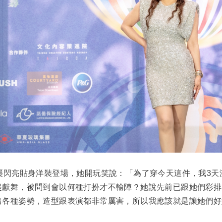
襲閃亮貼身洋裝登場，她開玩笑說：「為了穿今天這件，我3天
起獻舞，被問到會以何種打扮才不輸陣？她說先前已跟她們彩排
出各種姿勢，造型跟表演都非常厲害，所以我應該就是讓她們好