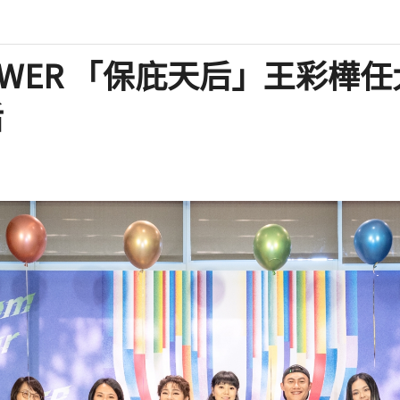
Jump to Main content
Jump to Navigation
 POWER 「保庇天后」王彩
le submenu (關於我們)
后
le submenu (工作計畫)
le submenu (友善資源)