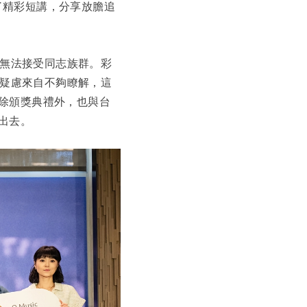
了精彩短講，分享放膽追
無法接受同志族群。彩
疑慮來自不夠瞭解，這
年除頒獎典禮外，也與台
出去。