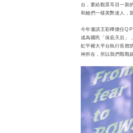
台，要給觀眾耳目一新
和她們一樣美艷迷人，
今年邀請王彩樺擔任Q 
成為國民「保庇天后」
虹平權大平台執行長鄧筑
神所在，所以我們戰戰