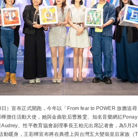
0日）宣布正式開跑，今年以「From fear to POWER 放
樺擔任活動大使，她與金曲歌后曹雅雯、知名音樂網紅Pona
udrey、性平教育協會副理事長王柏元出席記者會，為5月24日
系列活動暖身，王彩樺宣布將在典禮上與台灣五大變裝皇后家族（T