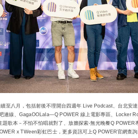
持續至八月，包括射後不理開台四週年 Live Podcast、台北
ng 酒吧連線、GagaOOLala—Q POWER 線上電影專區、Lock
ok主題歌本－不怕不怕唱就對了、放膽探索-無光晚餐Q POWE
POWER x TWeen彩虹巴士，更多資訊可上Q POWER官網查