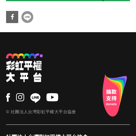
分享
到Fa
cebo
ok
© 社團法人台灣彩虹平權大平台協會