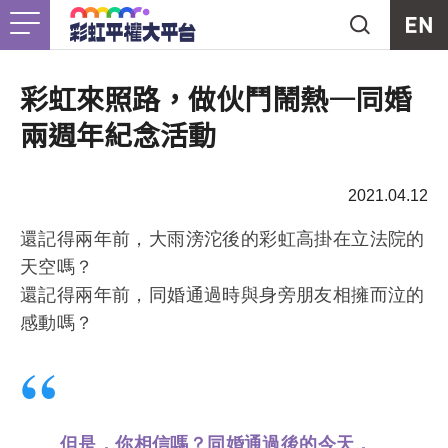
Jump to Main content
Jump to Navigation
首頁
關於我們
Togg
彩虹來照路，做伙鬥鬧熱—同婚
兩週年紀念活動
最新消息
2021.04.12
工作計畫
Togg
還記得兩年前，大雨滂沱後的彩虹高掛在立法院的
未竟之事
天空嗎？
還記得兩年前，同婚通過時與身旁朋友相擁而泣的
友善資源
Togg
感動嗎？
支持我們
但是，你相信嗎？同婚通過後的今天，