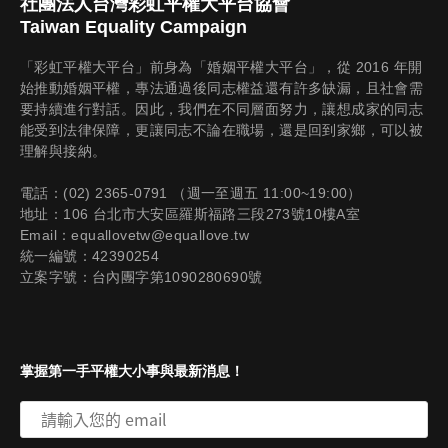
社團法人台灣彩虹平權大平台協會
Taiwan Equality Campaign
「彩虹平權大平台」前身為「婚姻平權大平台」，從 2016 年開
始推動婚姻平權，專法通過後同志權益還有許多缺漏，且社會需
要持續進行對話。因此，我們在不同層面努力，讓想成家的同志
能受到法律保障，更讓同志不論在職場，還是回到家鄉，可以被
理解與接納。
電話：(02) 2365-0791 （週一至週五 11:00~19:00）
地址：106 台北市大安區羅斯福路三段273號10樓A室
Email：equallovetw@equallove.tw
統一編號：42390254
立案字號：台內團字第1090280690號
掌握第一手平權大小事與最新消息！