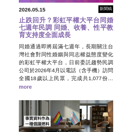
新聞稿
2026.05.15
止跌回升？彩虹平權大平台同婚
七週年民調 同婚、收養、性平教
育支持度全面成長
同婚通過即將屆滿七週年，長期關注台
灣社會對同性婚姻與同志權益態度變化
的彩虹平權大平台，日前委託趨勢民調
公司於2026年4月以電話（含手機）訪問
全國18歲以上民眾，完成共1,077份樣
本，在95%信心水準下抽樣誤差為
more
±2.98%。透過本次調查民意呈現，台灣
社會對同志權益的支持並未止於同性婚
姻，而是逐步延伸至生養權利、職場友
善以及政治參與等面向，凸顯政府應在
穩定民意基礎上，持續推進相關權益保