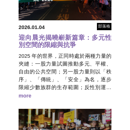
部落格
2026.01.04
迎向晨光揭曉嶄新篇章：多元性
別空間的限縮與抗爭
2025 年的世界，正同時處於兩種力量的
夾縫：一股力量試圖推動多元、平權、
自由的公共空間；另一股力量則以「秩
序」、「傳統」、「安全」為名，逐步
限縮少數族群的生存範圍；反性別運動
團體透過法律攻防、議會施壓、社群平
more
台操弄輿論，重新界定誰可以走上街
頭、誰能在網路發聲、誰能在職場生
存、誰能成為「公眾的一部分」。