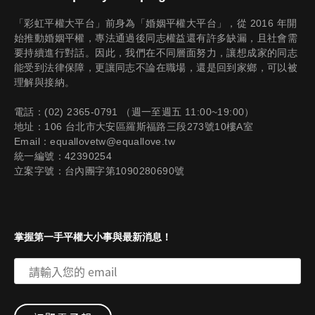
「彩虹平權大平台」前身為「婚姻平權大平台」，從 2016 年開
始推動婚姻平權，專法通過後同志權益還有許多缺漏，且社會需
要持續進行對話。因此，我們在不同層面努力，讓想成家的同志
能受到法律保障，更讓同志不論在職場，還是回到家鄉，可以被
理解與接納。
電話：(02) 2365-0791 （週一至週五 11:00~19:00）
地址：106 台北市大安區羅斯福路三段273號10樓A室
Email：equallovetw@equallove.tw
統一編號：42390254
立案字號：台內團字第1090280690號
掌握第一手平權大小事與最新消息！