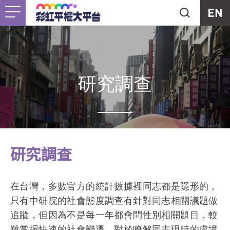
Jump to Main content
Jump to Navigation
首頁
關於我們
Togg
最新消息
研究調查
工作計畫
Togg
未竟之事
研究調查
友善資源
Togg
在台灣，多數官方的統計數據裡同志都是隱形的，
支持我們
只有中研院的社會態度調查有針對同志相關議題做
追蹤，但因為不是每一年都會問性別相關題目，較
難掌握快速的社會變遷，對於瞭解同志現時的處境