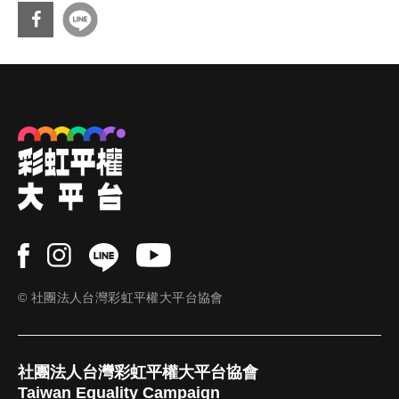
所有關注多元性別議題的人權工作者的
重點防守項目。台灣的跨性別社群與各
種多元性別的認同題目，在 2025 年又如
分享
何被討論、發酵，進而影響政府政策與
到Fa
社會民情？
cebo
ok
© 社團法人台灣彩虹平權大平台協會
社團法人台灣彩虹平權大平台協會
Taiwan Equality Campaign