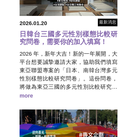
障與政策修法。彩虹平權大平台將於5月
19日週二舉行同婚七週年民調結果分
析，分析同性婚姻議題及同志權益的社
最新消息
2026.01.20
會態度民調結果。
日韓台三國多元性別樣態比較研
究問卷，需要你的加入填寫！
2026 年，新年大吉！新的一年展開，大
平台想要誠摯邀請大家，協助我們填寫
東亞聯盟專案的「日本、南韓台灣多元
性別樣態比較研究問卷」。這份問卷，
將做為東亞三國的多元性別比較研究資
料，只要你是居住在台灣超過五年的台
more
灣人，並且具有多元性別的認同，皆是
符合我們調查設定的填答者。我們期待
能夠透過研究、產生屬於地區性的論
述，讓東亞酷兒的模樣，能夠進入到國
際視野之中。