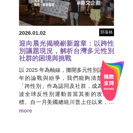
部落格
2026.01.02
迎向晨光揭曉嶄新篇章：以跨性
別議題現況，解析台灣多元性別
社群的困境與挑戰
以 2025 年為軸線，攤開多元性別議題今
年的論戰與紛爭，我們能夠清楚見到
「跨性別」作為認同及社群，成為了這
波全球反性別運動首當其衝的攻擊目
標。自一月美國總統川普上任以來，聯
邦政府相繼發出眾多的反跨政策與行政
more
命令，全球極右派與保守勢力遂形成一
套極具煽動性的反跨論述，已正式成為