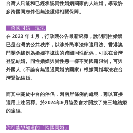
演講邀約
台灣人只能和已經承認同性婚姻國家的人結婚，導致許
理結婚登記。
多跨國同志伴侶無法獲得相關保障。
「跨國同婚」現況
在 2023 年 1 月，行政院公告最新函釋，說明同性婚姻
已是台灣的公共秩序，以涉外民事法律適用法、香港澳
門關係條例為婚姻準據法的跨國同性配偶，可以在台灣
登記結婚。同性婚姻與異性戀一樣不受國籍限制，可與
外國人（不論有無通過同婚的國家）根據同婚專法在台
灣登記結婚。
而其中關於中台的伴侶，因兩岸條例的處境，難以直接
適用上述函釋。於2024年9月陸委會才開放了第三地結婚
的途徑。
你可能想知道的「跨國同婚」