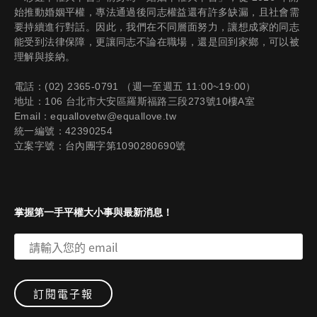
始推動婚姻平權，專法通過後同志權益還有許多缺漏，且社會需
要持續進行對話。因此，我們在不同層面努力，讓想成家的同志
能受到法律保障，更讓同志不論在職場，還是回到家鄉，可以被
理解與接納。
電話：(02) 2365-0791 （週一至週五 11:00~19:00）
地址：106 台北市大安區羅斯福路三段273號10樓A室
Email：equallovetw@equallove.tw
統一編號：42390254
立案字號：台內團字第1090280690號
掌握第一手平權大小事與最新消息！