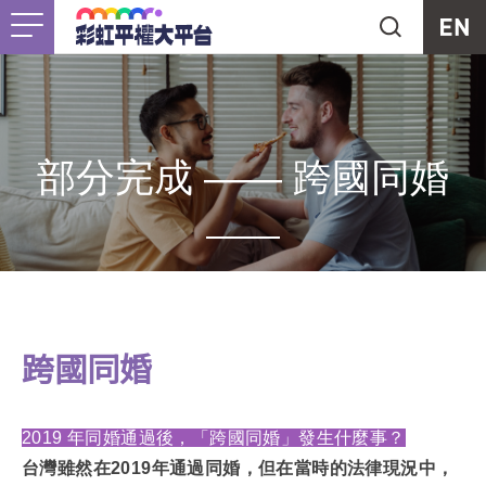
Jump to Main content
Jump to Navigation
首頁
關於我們
Togg
最新消息
部分完成 —— 跨國同婚
工作計畫
Togg
未竟之事
 年初，行政院公告最新函釋，表示同性婚
共秩序，目前除了中國之外，同性婚姻
友善資源
Togg
跨國同婚
國籍限制，可與外國人（不論有無通過
支持我們
同婚專法在台灣登記結婚。2024年9月
2019 年同婚通過後，「跨國同婚」發生什麼事？
台灣雖然在2019年通過同婚，但在當時的法律現況中，
同婚比照異性伴侶，可採用第三地結婚