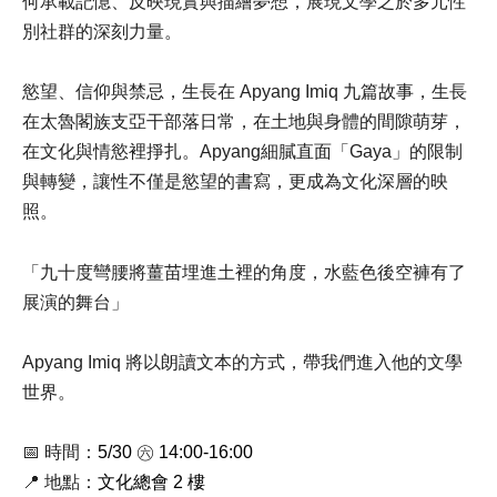
何承載記憶、反映現實與描繪夢想，展現文學之於多元性
別社群的深刻力量。
慾望、信仰與禁忌，生長在 Apyang Imiq 九篇故事，生長
在太魯閣族支亞干部落日常，在土地與身體的間隙萌芽，
在文化與情慾裡掙扎。Apyang細膩直面「Gaya」的限制
與轉變，讓性不僅是慾望的書寫，更成為文化深層的映
照。
「九十度彎腰將薑苗埋進土裡的角度，水藍色後空褲有了
展演的舞台」
Apyang Imiq 將以朗讀文本的方式，帶我們進入他的文學
世界。
📅 時間：
5/30 ㊅ 14:00-16:00
📍 地點：
文化總會 2 樓