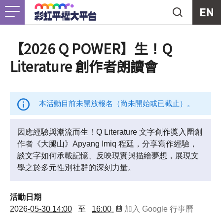
Jump to Main content
Jump to Navigation
首頁
關於我們
Togg
【2026 Q POWER】生！Q
Literature 創作者朗讀會
最新消息
工作計畫
Togg
本活動目前未開放報名（尚未開始或已截止）。
未竟之事
因應經驗與潮流而生！Q Literature 文字創作獎入圍創
作者《大腿山》Apyang Imiq 程廷，分享寫作經驗，
談文字如何承載記憶、反映現實與描繪夢想，展現文
友善資源
Togg
學之於多元性別社群的深刻力量。
支持我們
活動日期
2026-05-30 14:00
至
16:00
加入 Google 行事曆