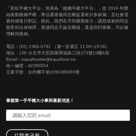
「彩虹平權大平台」前身為「婚姻平權大平台」，從 2016 年開
始推動婚姻平權，專法通過後同志權益還有許多缺漏，且社會需
要持續進行對話。因此，我們在不同層面努力，讓想成家的同志
能受到法律保障，更讓同志不論在職場，還是回到家鄉，可以被
理解與接納。
電話：(02) 2365-0791 （週一至週五 11:00~19:00）
地址：106 台北市大安區羅斯福路三段273號10樓A室
Email：equallovetw@equallove.tw
統一編號：42390254
立案字號：台內團字第1090280690號
掌握第一手平權大小事與最新消息！