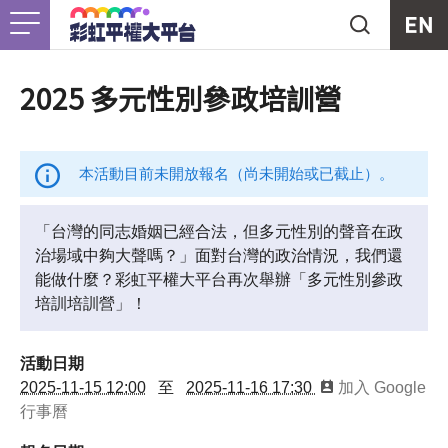
Jump to Main content
Jump to Navigation
首頁
關於我們
Togg
2025 多元性別參政培訓營
最新消息
本活動目前未開放報名（尚未開始或已截止）。
工作計畫
Togg
「台灣的同志婚姻已經合法，但多元性別的聲音在政
治場域中夠大聲嗎？」面對台灣的政治情況，我們還
未竟之事
能做什麼？彩虹平權大平台再次舉辦「多元性別參政
培訓培訓營」！
友善資源
Togg
活動日期
支持我們
2025-11-15 12:00
至
2025-11-16 17:30
加入 Google
行事曆